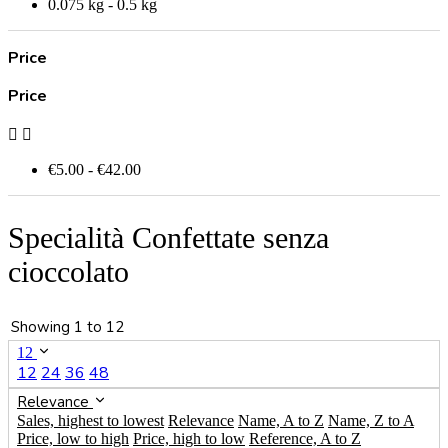
0.075 kg - 0.5 kg
Price
Price


€5.00 - €42.00
Specialità Confettate senza
cioccolato
Showing 1 to 12
12
12
24
36
48
Relevance
Sales, highest to lowest
Relevance
Name, A to Z
Name, Z to A
Price, low to high
Price, high to low
Reference, A to Z