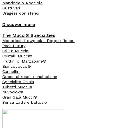
Mandorle & Nocciole
Gusti vari
Dragées con sferici
Discover more
The Mucci® Specialties
Monodose flowpack - Doppio fiocco
Pack Luxury
Cri Cri Mucci®
Cristalli Mucci®
Fruttini di Marzapane®
Biancococco®
Cannellini
Gocce al rosolio analcoliche
Specialità Ghiaia
Tubetti Mucci®
Nuvociok®
Gran Galà Mucci®
Senza Latte e Lattosio