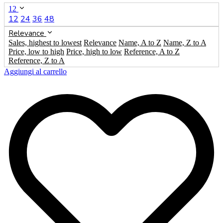
12
12
24
36
48
Relevance
Sales, highest to lowest
Relevance
Name, A to Z
Name, Z to A
Price, low to high
Price, high to low
Reference, A to Z
Reference, Z to A
Aggiungi al carrello