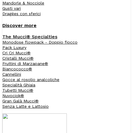
Mandorle & Nocciole
Gusti vari
Dragées con sferici
Discover more
The Mucci® Specialties
Monodose flowpack - Doppio fiocco
Pack Luxury
Cri Cri Mucci®
Cristalli Mucci®
Fruttini di Marzapane®
Biancococco®
Cannellini
Gocce al rosolio analcoliche
Specialità Ghiaia
Tubetti Mucci®
Nuvociok®
Gran Galà Mucci®
Senza Latte e Lattosio