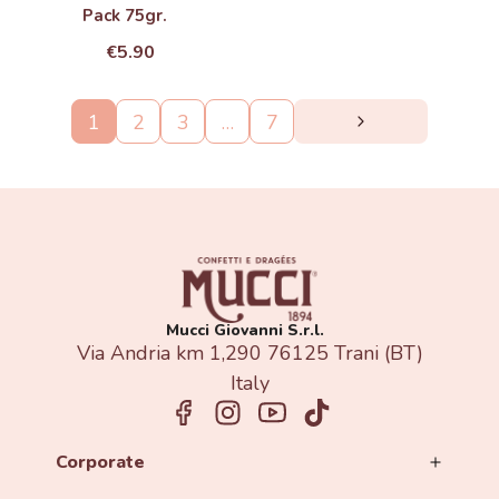
Pack 75gr.
€5.90
1
2
3
…
7
Mucci Giovanni S.r.l.
Via Andria km 1,290 76125 Trani (BT)
Italy​
Corporate