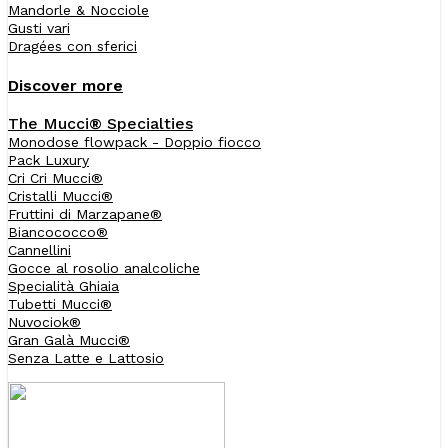
Mandorle & Nocciole
Gusti vari
Dragées con sferici
Discover more
The Mucci® Specialties
Monodose flowpack - Doppio fiocco
Pack Luxury
Cri Cri Mucci®
Cristalli Mucci®
Fruttini di Marzapane®
Biancococco®
Cannellini
Gocce al rosolio analcoliche
Specialità Ghiaia
Tubetti Mucci®
Nuvociok®
Gran Galà Mucci®
Senza Latte e Lattosio