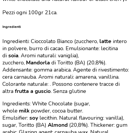
Pezzi ogni 100gr 21ca.
Ingredienti
Ingredienti: Cioccolato Bianco (zucchero,
latte
intero
in polvere, burro di cacao. Emulsionante: lecitina
di
soia
. Aromi naturali: vaniglia),
zucchero,
Mandorla
di Toritto (BA) (20,8%).
Addensante: gomma arabica. Agente di rivestimento:
cera carnauba. Aromi naturali: amarena, vanillina.
Colorante naturale: . Possono contenere tracce di
altra
frutta a guscio
. Senza glutine
Ingredients: White Chocolate (sugar,
whole
milk
powder, cocoa butter.
Emulsifier:
soy
lecithin. Natural flavouring: vanilla),
sugar, Toritto (BA)
Almond
(20,8%). Thickener: gum
arabic. Glazing agent: carnauba wax. Natural