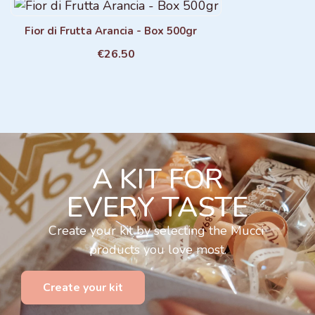
Fior di Frutta Arancia - Box 500gr
€26.50
A KIT FOR
EVERY TASTE
Create your kit by selecting the Mucci
products you love most.
Create your kit