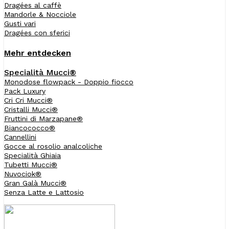
Dragées al caffè
Mandorle & Nocciole
Gusti vari
Dragées con sferici
Mehr entdecken
Specialità Mucci®
Monodose flowpack - Doppio fiocco
Pack Luxury
Cri Cri Mucci®
Cristalli Mucci®
Fruttini di Marzapane®
Biancococco®
Cannellini
Gocce al rosolio analcoliche
Specialità Ghiaia
Tubetti Mucci®
Nuvociok®
Gran Galà Mucci®
Senza Latte e Lattosio