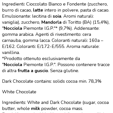
Ingredienti: Cioccolato Bianco e Fondente (zucchero,
burro di cacao,
latte
intero in polvere, pasta di cacao.
Emulsionante: lecitina di
soia
. Aromi naturali:
vaniglia), zucchero,
Mandorla
di Toritto (BA) (15,4%),
"
Nocciola
Piemonte I.G.P."* (9,7%). Addensante:
gomma arabica. Agenti di rivestimento: cera
carnauba, gomma lacca. Coloranti naturali: 160a –
E/162. Coloranti: E/172-E/555. Aroma naturale:
vanillina.
*Prodotto ottenuto esclusivamente da
"
Nocciola
Piemonte I.G.P.".
Possono contenere tracce
di altra
frutta a guscio
. Senza glutine.
Dark Chocolate contains: solids cocoa min. 78,3%
White Chocolate
Ingredients: White and Dark Chocolate (sugar, cocoa
butter, whole
milk
powder, cocoa mass.