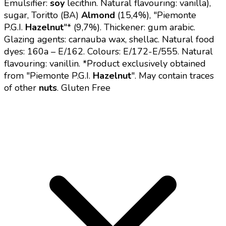
Emulsifier:
soy
lecithin. Natural flavouring: vanilla),
sugar, Toritto (BA)
Almond
(15,4%), "Piemonte
P.G.I.
Hazelnut
"* (9,7%). Thickener: gum arabic.
Glazing agents: carnauba wax, shellac.
Natural food
dyes: 160a – E/162. Colours: E/172-E/555. Natural
flavouring: vanillin.
*Product exclusively obtained
from "Piemonte P.G.I.
Hazelnut
".
May contain traces
of other
nuts
.
Gluten Free