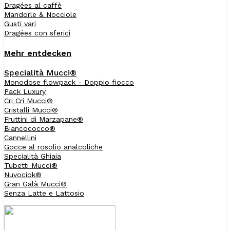
Dragées al caffè
Mandorle & Nocciole
Gusti vari
Dragées con sferici
Mehr entdecken
Specialità Mucci®
Monodose flowpack - Doppio fiocco
Pack Luxury
Cri Cri Mucci®
Cristalli Mucci®
Fruttini di Marzapane®
Biancococco®
Cannellini
Gocce al rosolio analcoliche
Specialità Ghiaia
Tubetti Mucci®
Nuvociok®
Gran Galà Mucci®
Senza Latte e Lattosio