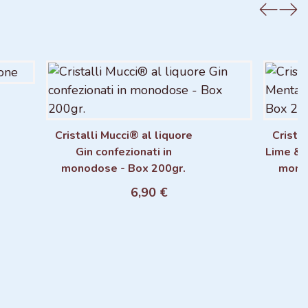
Cristalli Mucci® al liquore
Cristal
Gin confezionati in
Lime & 
Aggiungi al carrello
monodose - Box 200gr.
mono
6,90 €