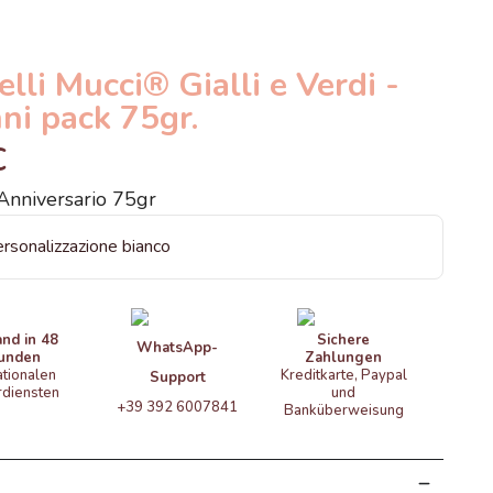
elli Mucci® Gialli e Verdi -
ni pack 75gr.
€
Anniversario 75gr
and in 48
Sichere
WhatsApp-
unden
Zahlungen
ationalen
Kreditkarte, Paypal
Support
rdiensten
und
+39 392 6007841
Banküberweisung