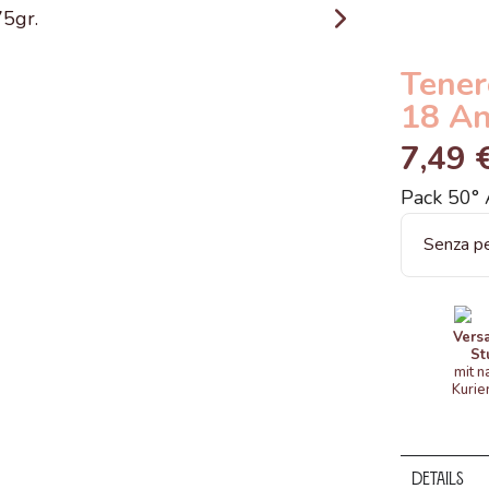
Tener
18 An
7,49 
Pack 50° 
Vers
St
mit n
Kurie
Details