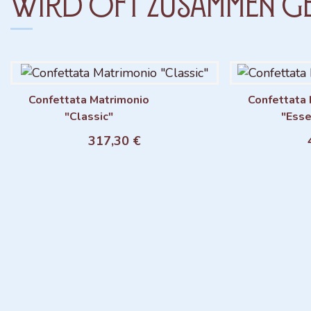
Wird oft zusammen g
Confettata Matrimonio
Confettata 
"Classic"
"Esse
Aggiungi al carrello
Aggiu
317,30 €