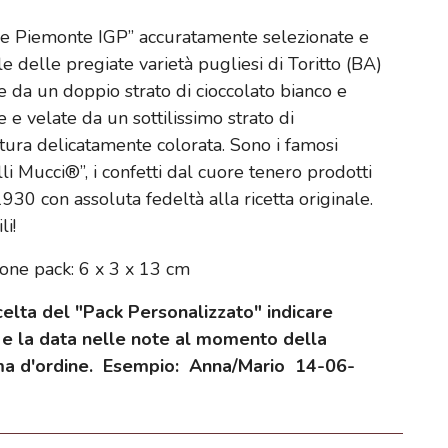
le Piemonte IGP” accuratamente selezionate e
 delle pregiate varietà pugliesi di Toritto (BA)
e da un doppio strato di cioccolato bianco e
 e velate da un sottilissimo strato di
tura delicatamente colorata. Sono i famosi
li Mucci®”, i confetti dal cuore tenero prodotti
1930 con assoluta fedeltà alla ricetta originale.
li!
one pack: 6 x 3 x 13 cm
celta del "Pack
Personalizzato" indicare
 e la data nelle note al momento della
ma d'ordine.
Esempio: Anna/Mario 14-06-