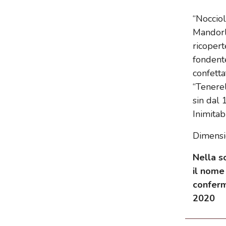
“Noccio
Mandorle
ricopert
fondente
confetta
“Tenerel
sin dal 
Inimitabi
Dimensi
Nella s
il nome
confer
2020