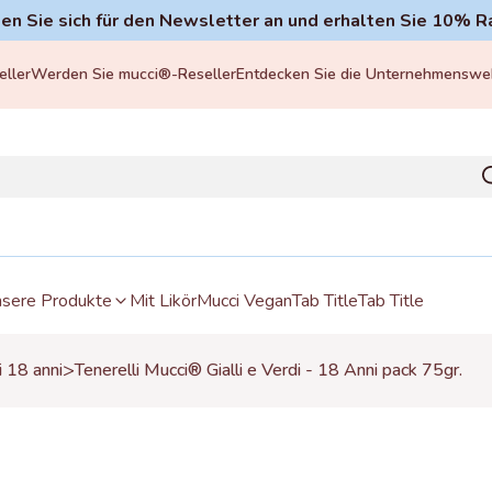
en Sie sich für den Newsletter an und erhalten Sie 10% R
ller
Werden Sie mucci®-Reseller
Entdecken Sie die Unternehmenswe
sere Produkte
Mit Likör
Mucci Vegan
Tab Title
Tab Title
>
i 18 anni
Tenerelli Mucci® Gialli e Verdi - 18 Anni pack 75gr.