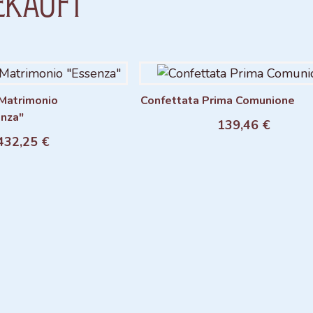
ekauft
Matrimonio
Confettata Prima Comunione
nza"
139,46 €
ngi al carrello
Aggiungi al carrello
432,25 €