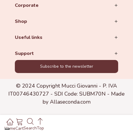
Corporate
Shop
Useful links
Support
Subscribe to the newsletter
© 2024 Copyright Mucci Giovanni - P. IVA
IT00746430727 - SDI Code: SUBM70N -
Made
by Allaseconda.com
Search
Top
Home
Cart