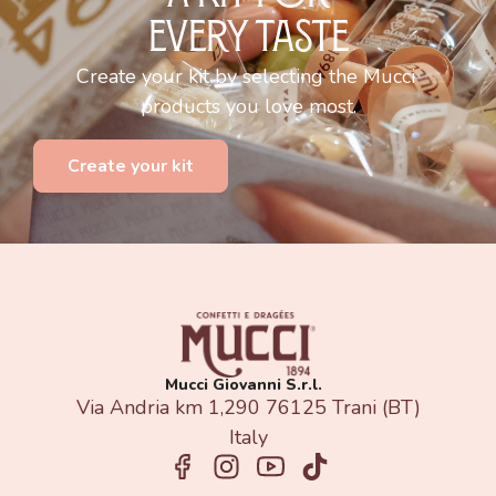
EVERY TASTE
Create your kit by selecting the Mucci
products you love most.
Create your kit
Mucci Giovanni S.r.l.
Via Andria km 1,290 76125 Trani (BT)
Italy​