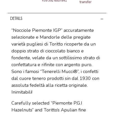
+39 392 6007841
transfer
Details
“Nocciole Piemonte IGP” accuratamente
selezionate e Mandorle delle pregiate
varietà pugliesi di Toritto ricoperte da un
doppio strato di cioccolato bianco e
fondente, velate da un sottilissimo strato di
confettatura e rifinite con
argento puro.
Sono i famosi “Tenerelli Mucci®”, i confetti
dal cuore tenero prodotti sin dal 1930 con
assoluta fedeltà alla ricetta originale.
Inimitabili!
Carefully selected “Piemonte P.G.I
Hazelnuts” and Toritto’s Apulian fine