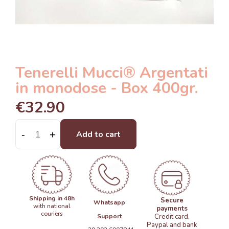
Tenerelli Mucci® Argentati
in monodose - Box 400gr.
€32.90
-
+
Add to cart
Shipping in 48h
Secure
Whatsapp
with national
payments
couriers
Support
Credit card,
Paypal and bank