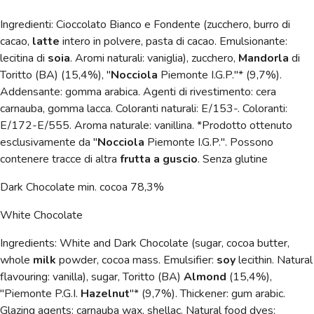
Ingredienti: Cioccolato Bianco e Fondente (zucchero, burro di
cacao,
latte
intero in polvere, pasta di cacao. Emulsionante:
lecitina di
soia
. Aromi naturali: vaniglia), zucchero,
Mandorla
di
Toritto (BA) (15,4%), "
Nocciola
Piemonte I.G.P."* (9,7%).
Addensante: gomma arabica. Agenti di rivestimento: cera
carnauba, gomma lacca. Coloranti naturali: E/153-.
Coloranti:
E/172-E/555. Aroma naturale: vanillina.
*Prodotto ottenuto
esclusivamente
da "
Nocciola
Piemonte I.G.P.".
Possono
contenere tracce di altra
frutta a guscio
. Senza glutine
Dark Chocolate min. cocoa 78,3%
White Chocolate
Ingredients: White and Dark Chocolate (sugar, cocoa butter,
whole
milk
powder, cocoa mass. Emulsifier:
soy
lecithin. Natural
flavouring: vanilla), sugar, Toritto (BA)
Almond
(15,4%),
"Piemonte P.G.I.
Hazelnut
"* (9,7%). Thickener: gum arabic.
Glazing agents: carnauba wax, shellac.
Natural food dyes: