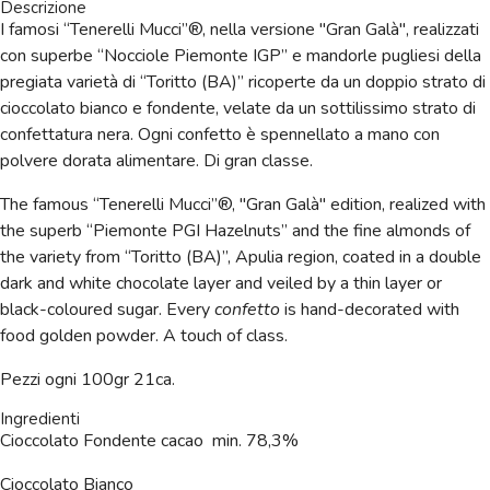
Descrizione
I famosi “Tenerelli Mucci”®, nella versione "Gran Galà", realizzati
con superbe “Nocciole Piemonte IGP” e mandorle pugliesi della
pregiata varietà di “Toritto (BA)” ricoperte da un doppio strato di
cioccolato bianco e fondente, velate da un sottilissimo strato di
confettatura nera. Ogni confetto è spennellato a mano con
polvere dorata alimentare. Di gran classe.
The famous “Tenerelli Mucci”®, "Gran Galà" edition, realized with
the superb “Piemonte PGI Hazelnuts” and the fine almonds of
the variety from “Toritto (BA)”, Apulia region, coated in a double
dark and white chocolate layer and veiled by a thin layer or
black-coloured sugar. Every
confetto
is hand-decorated with
food golden powder. A touch of class.
Pezzi ogni 100gr 21ca.
Ingredienti
Cioccolato Fondente cacao min. 78,3%
Cioccolato Bianco