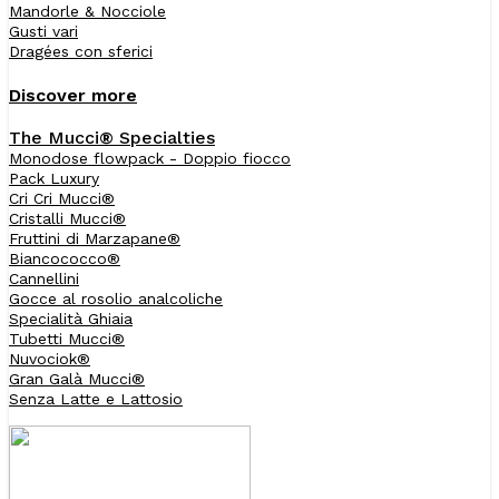
Mandorle & Nocciole
Gusti vari
Dragées con sferici
Discover more
The Mucci® Specialties
Monodose flowpack - Doppio fiocco
Pack Luxury
Cri Cri Mucci®
Cristalli Mucci®
Fruttini di Marzapane®
Biancococco®
Cannellini
Gocce al rosolio analcoliche
Specialità Ghiaia
Tubetti Mucci®
Nuvociok®
Gran Galà Mucci®
Senza Latte e Lattosio