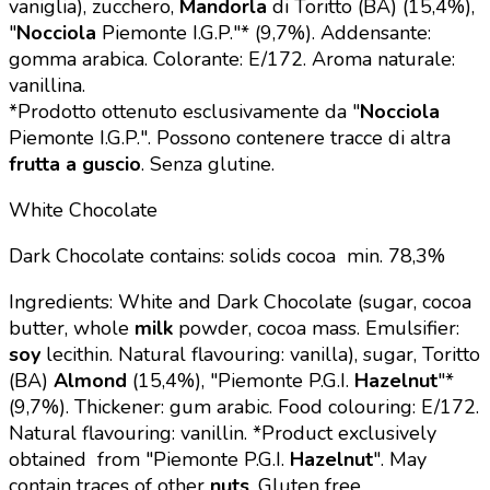
vaniglia), zucchero,
Mandorla
di Toritto (BA) (15,4%),
"
Nocciola
Piemonte I.G.P."* (9,7%). Addensante:
gomma arabica. Colorante: E/172. Aroma naturale:
vanillina.
*Prodotto ottenuto esclusivamente da "
Nocciola
Piemonte I.G.P.".
Possono contenere tracce di altra
frutta a guscio
.
Senza glutine.
White Chocolate
Dark Chocolate contains: solids cocoa min. 78,3%
Ingredients: White and Dark Chocolate (sugar, cocoa
butter, whole
milk
powder, cocoa mass. Emulsifier:
soy
lecithin. Natural flavouring: vanilla), sugar, Toritto
(BA)
Almond
(15,4%), "Piemonte P.G.I.
Hazelnut
"*
(9,7%). Thickener: gum arabic. Food colouring: E/172.
Natural flavouring: vanillin.
*Product exclusively
obtained
from "Piemonte P.G.I.
Hazelnut
".
May
contain traces of other
nuts
. Gluten free.