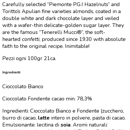
Carefully selected “Piemonte P.G.I Hazelnuts” and
Toritto’s Apulian fine varieties almonds, coated in a
double white and dark chocolate layer and veiled
with a wafer-thin delicate-golden sugar layer.
They
are the famous “Tenerelli Mucci®”, the soft-
hearted
confetti
, produced since 1930 with absolute
faith to the original recipe. Inimitable!
Pezzi ogni 100gr 21ca.
Ingredienti
Cioccolato Bianco
Cioccolato Fondente cacao min. 78,3%
Ingredienti: Cioccolato Bianco e Fondente (zucchero,
burro di cacao,
latte
intero in polvere, pasta di cacao.
Emulsionante: lecitina di
soia
. Aromi naturali: