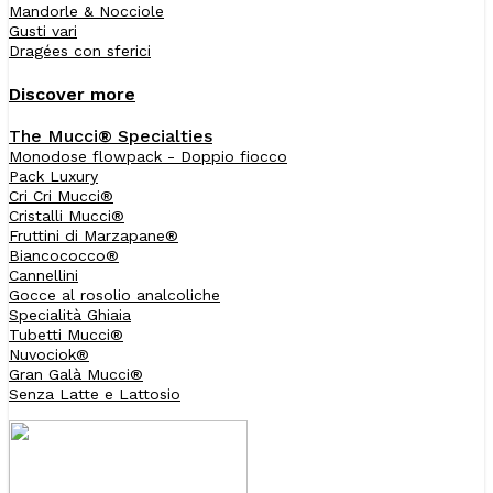
Mandorle & Nocciole
Gusti vari
Dragées con sferici
Discover more
The Mucci® Specialties
Monodose flowpack - Doppio fiocco
Pack Luxury
Cri Cri Mucci®
Cristalli Mucci®
Fruttini di Marzapane®
Biancococco®
Cannellini
Gocce al rosolio analcoliche
Specialità Ghiaia
Tubetti Mucci®
Nuvociok®
Gran Galà Mucci®
Senza Latte e Lattosio