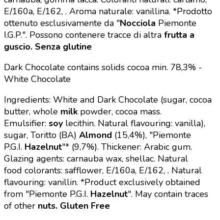
E/160a, E/162, . Aroma naturale: vanillina. *Prodotto
ottenuto esclusivamente da "
Nocciola
Piemonte
I.G.P.". Possono contenere tracce di altra
frutta a
guscio. Senza glutine
Dark Chocolate contains solids cocoa min. 78,3% -
White Chocolate
Ingredients: White and Dark Chocolate (sugar, cocoa
butter, whole
milk
powder, cocoa mass.
Emulsifier:
soy
lecithin. Natural flavouring: vanilla),
sugar, Toritto (BA)
Almond
(15,4%), "Piemonte
P.G.I.
Hazelnut
"* (9,7%). Thickener: Arabic gum.
Glazing agents: carnauba wax, shellac. Natural
food
colorants: safflower,
E/1
6
0a, E/162,
. Natural
flavouring: vanillin. *Product exclusively obtained
from "Piemonte P.G.I.
Hazelnut
". May contain traces
of other
nuts. Gluten Free