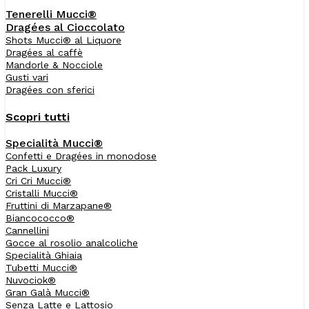
Tenerelli Mucci®
Dragées al Cioccolato
Shots Mucci® al Liquore
Dragées al caffè
Mandorle & Nocciole
Gusti vari
Dragées con sferici
Scopri tutti
Specialità Mucci®
Confetti e Dragées in monodose
Pack Luxury
Cri Cri Mucci®
Cristalli Mucci®
Fruttini di Marzapane®
Biancococco®
Cannellini
Gocce al rosolio analcoliche
Specialità Ghiaia
Tubetti Mucci®
Nuvociok®
Gran Galà Mucci®
Senza Latte e Lattosio