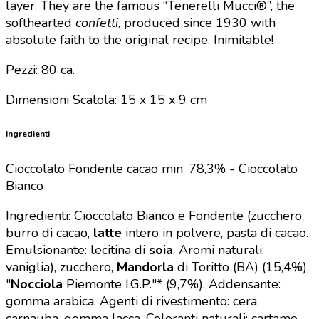
layer. They are the famous “Tenerelli Mucci®”, the
softhearted
confetti
, produced since 1930 with
absolute faith to the original recipe. Inimitable!
Pezzi: 80 ca.
Dimensioni
Scatola: 15 x 15 x 9 cm
Ingredienti
Cioccolato Fondente cacao min. 78,3% - Cioccolato
Bianco
Ingredienti: Cioccolato Bianco e Fondente (zucchero,
burro di cacao,
latte
intero in polvere, pasta di cacao.
Emulsionante: lecitina di
soia
. Aromi naturali:
vaniglia), zucchero,
Mandorla
di Toritto (BA) (15,4%),
"
Nocciola
Piemonte I.G.P."* (9,7%). Addensante:
gomma arabica. Agenti di rivestimento: cera
carnauba, gomma lacca. Coloranti naturali: cartamo,