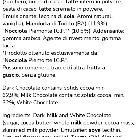
(zucchero, burro di cacao,
latte
intero in polvere,
pasta di cacao,
latte
scremato in polvere.
Emulsionante: lecitina di
soia
. Aromi naturali:
vaniglia),
Mandorla
di Toritto (BA) (11,9%),
"
Nocciola
Piemonte I.G.P."* (10,6%). Addensante:
gomma arabica. Agente di rivestimento: gomma
lacca.
*Prodotto ottenuto esclusivamente da
"
Nocciola
Piemonte I.G.P.".
Possono contenere tracce di altra
frutta a
guscio
.
Senza glutine.
Dark
Chocolate contains: solids cocoa min.
62,9%,
Milk
Chocolate contains: solids cocoa min.
32%,
White Chocolate
Ingredients: Dark,
Milk
and White Chocolate
(sugar,
cocoa butter, whole
milk
powder, cocoa mass,
skimmed
milk
powder. Emulsifier:
soya
lecithin.