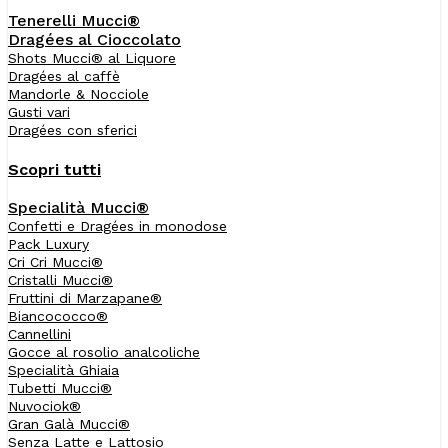
Tenerelli Mucci®
Dragées al Cioccolato
Shots Mucci® al Liquore
Dragées al caffè
Mandorle & Nocciole
Gusti vari
Dragées con sferici
Scopri tutti
Specialità Mucci®
Confetti e Dragées in monodose
Pack Luxury
Cri Cri Mucci®
Cristalli Mucci®
Fruttini di Marzapane®
Biancococco®
Cannellini
Gocce al rosolio analcoliche
Specialità Ghiaia
Tubetti Mucci®
Nuvociok®
Gran Galà Mucci®
Senza Latte e Lattosio