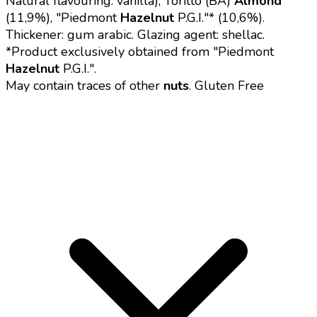
Natural flavouring: vanilla), Toritto (BA)
Almond
(11,9%), "Piedmont
Hazelnut
P.G.I.
"* (10,6%).
Thickener: gum arabic. Glazing agent: shellac.
*Product exclusively obtained from "Piedmont
Hazelnut
P.G.I.
".
May contain traces of other
nuts
.
Gluten Free