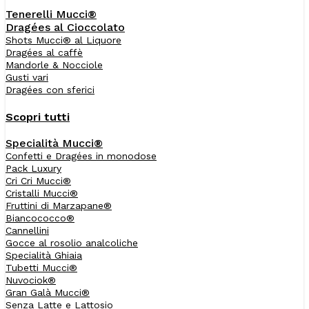
Tenerelli Mucci®
Dragées al Cioccolato
Shots Mucci® al Liquore
Dragées al caffè
Mandorle & Nocciole
Gusti vari
Dragées con sferici
Scopri tutti
Specialità Mucci®
Confetti e Dragées in monodose
Pack Luxury
Cri Cri Mucci®
Cristalli Mucci®
Fruttini di Marzapane®
Biancococco®
Cannellini
Gocce al rosolio analcoliche
Specialità Ghiaia
Tubetti Mucci®
Nuvociok®
Gran Galà Mucci®
Senza Latte e Lattosio