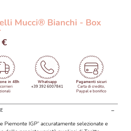
elli Mucci® Bianchi - Box
r
 €
ione in 48h
Whatsapp
Pagamenti sicuri
corrieri
+39 392 6007841
Carta di credito,
zionali
Paypal e bonifico
ne
le Piemonte IGP” accuratamente selezionate e