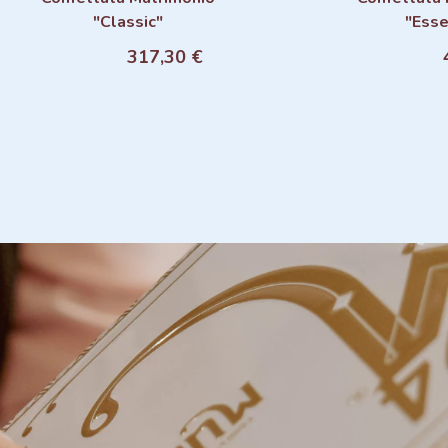
"Classic"
"Esse
Aggiungi al carrello
Aggiu
317,30 €