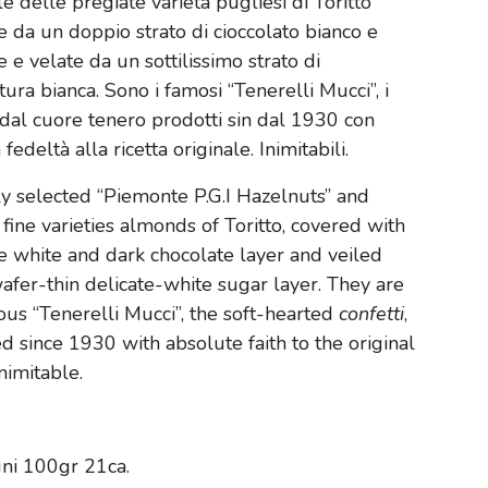
 delle pregiate varietà pugliesi di Toritto
e da un doppio strato di cioccolato bianco e
 e velate da un sottilissimo strato di
tura bianca. Sono i famosi “Tenerelli Mucci”, i
 dal cuore tenero prodotti sin dal 1930 con
fedeltà alla ricetta originale. Inimitabili.
ly selected “Piemonte P.G.I Hazelnuts” and
fine varieties almonds of Toritto,
covered with
e white and dark chocolate layer and veiled
afer-thin delicate-white sugar layer. They are
us “Tenerelli Mucci”, the soft-hearted
confetti
,
 since 1930 with absolute faith to the original
Inimitable.
gni 100gr 21ca.