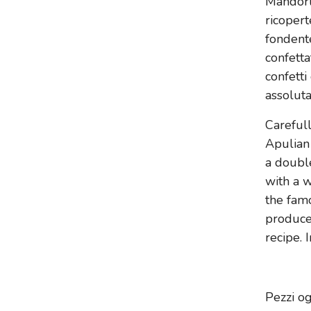
Mandorle
ricopert
fondente
confetta
confetti
assoluta 
Careful
Apulian 
a doubl
with a w
the famo
produced
recipe. 
Pezzi o