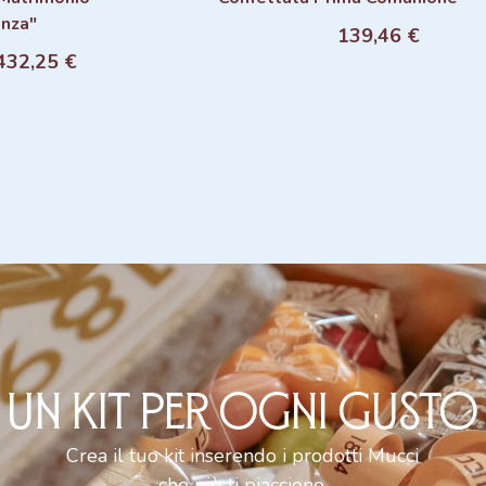
nza"
139,46 €
ngi al carrello
Aggiungi al carrello
432,25 €
UN KIT PER OGNI GUSTO
Crea il tuo kit inserendo i prodotti Mucci
che più ti piacciono.