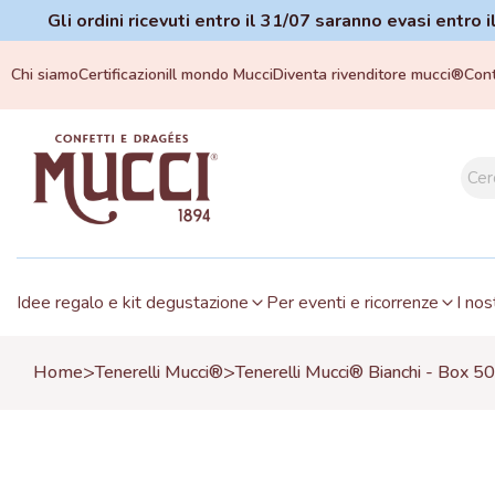
Gli ordini ricevuti entro il 31/07 saranno evasi entro
Chi siamo
Certificazioni
Il mondo Mucci
Diventa rivenditore mucci®
Cont
Idee regalo e kit degustazione
Per eventi e ricorrenze
I nos
>
>
Home
Tenerelli Mucci®
Tenerelli Mucci® Bianchi - Box 5