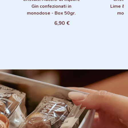
Gin confezionati in
Lime & 
Aggiungi al carrello
monodose - Box 50gr.
mono
6,90 €