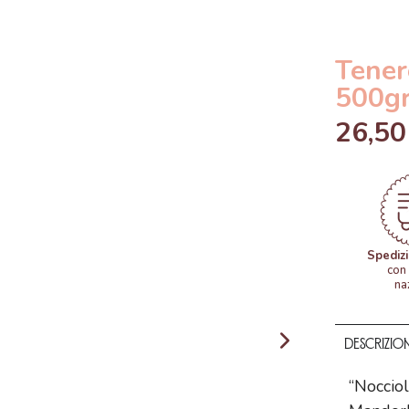
Tener
500g
26,50
Spediz
con 
na
Descrizio
“Noccio