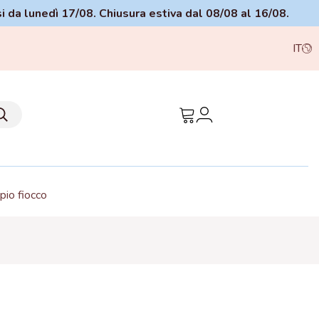
si da lunedì 17/08. Chiusura estiva dal 08/08 al 16/08.
IT
io fiocco