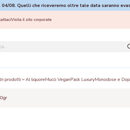
 il 04/08. Quelli che riceveremo oltre tale data saranno eva
attaci
Visita il sito corporate
tri prodotti
Al liquore
Mucci Vegan
Pack Luxury
Monodose e Dopp
00gr