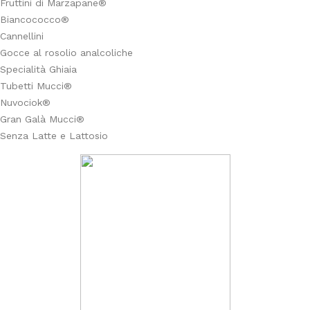
Fruttini di Marzapane®
Biancococco®
Cannellini
Gocce al rosolio analcoliche
Specialità Ghiaia
Tubetti Mucci®
Nuvociok®
Gran Galà Mucci®
Senza Latte e Lattosio