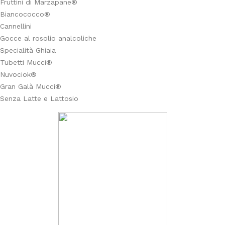
Fruttini di Marzapane®
Biancococco®
Cannellini
Gocce al rosolio analcoliche
Specialità Ghiaia
Tubetti Mucci®
Nuvociok®
Gran Galà Mucci®
Senza Latte e Lattosio