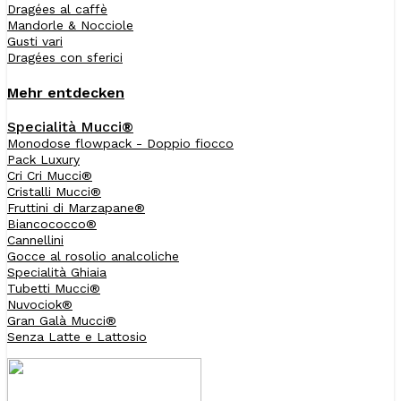
Dragées al caffè
Mandorle & Nocciole
Gusti vari
Dragées con sferici
Mehr entdecken
Specialità Mucci®
Monodose flowpack - Doppio fiocco
Pack Luxury
Cri Cri Mucci®
Cristalli Mucci®
Fruttini di Marzapane®
Biancococco®
Cannellini
Gocce al rosolio analcoliche
Specialità Ghiaia
Tubetti Mucci®
Nuvociok®
Gran Galà Mucci®
Senza Latte e Lattosio