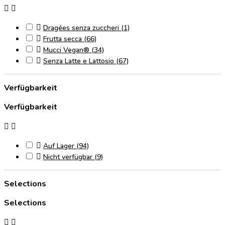



Dragées senza zuccheri
(1)

Frutta secca
(66)

Mucci Vegan®
(34)

Senza Latte e Lattosio
(67)
Verfügbarkeit
Verfügbarkeit



Auf Lager
(94)

Nicht verfügbar
(9)
Selections
Selections

