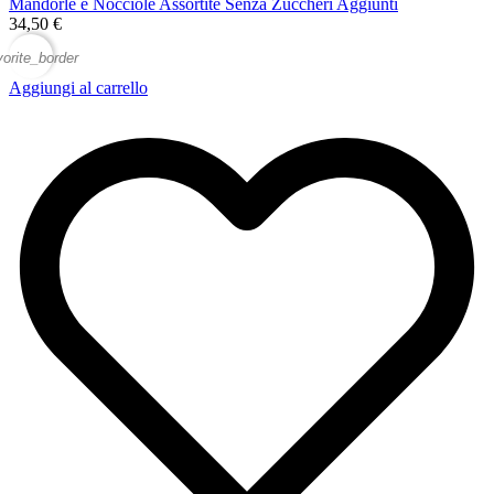
Mandorle e Nocciole Assortite Senza Zuccheri Aggiunti
34,50 €
vorite_border
Aggiungi al carrello