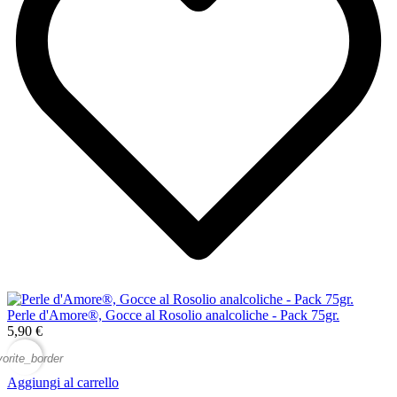
Perle d'Amore®, Gocce al Rosolio analcoliche - Pack 75gr.
5,90 €
vorite_border
Aggiungi al carrello