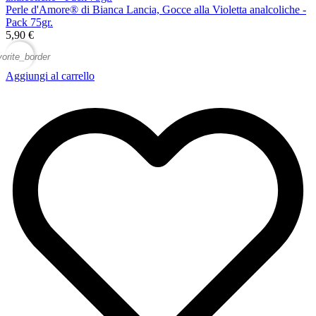
Perle d'Amore® di Bianca Lancia, Gocce alla Violetta analcoliche -
Pack 75gr.
5,90 €
vorite_border
Aggiungi al carrello