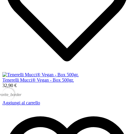
Tenerelli Mucci® Vegan - Box 500gr.
32,90 €
vorite_border
Aggiungi al carrello