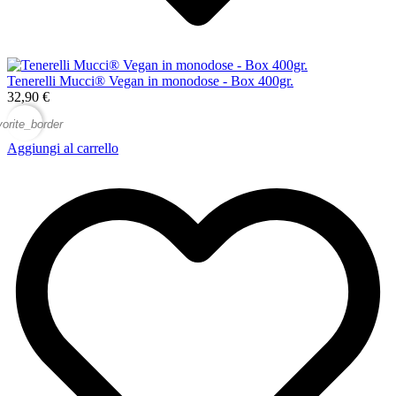
Tenerelli Mucci® Vegan in monodose - Box 400gr.
32,90 €
vorite_border
Aggiungi al carrello