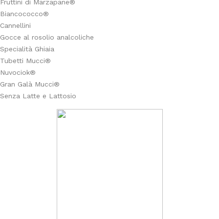
Fruttini di Marzapane®
Biancococco®
Cannellini
Gocce al rosolio analcoliche
Specialità Ghiaia
Tubetti Mucci®
Nuvociok®
Gran Galà Mucci®
Senza Latte e Lattosio