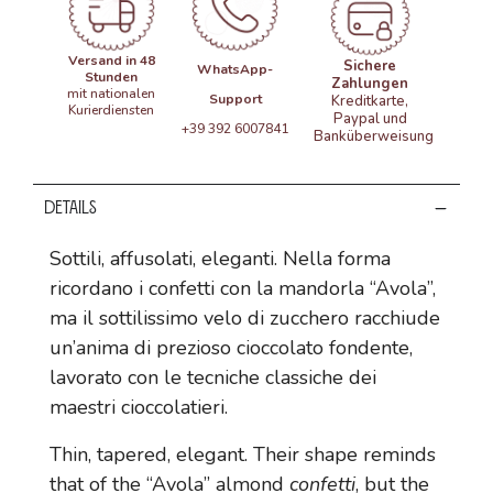
Versand in 48
Sichere
WhatsApp-
Stunden
Zahlungen
mit nationalen
Support
Kreditkarte,
Kurierdiensten
Paypal und
+39 392 6007841
Banküberweisung
Details
Sottili, affusolati, eleganti. Nella forma
ricordano i confetti con la mandorla “Avola”,
ma il sottilissimo velo di zucchero racchiude
un’anima di prezioso cioccolato fondente,
lavorato con le tecniche classiche dei
maestri cioccolatieri.
Thin, tapered, elegant. Their shape reminds
that of the “Avola” almond
confetti
, but the