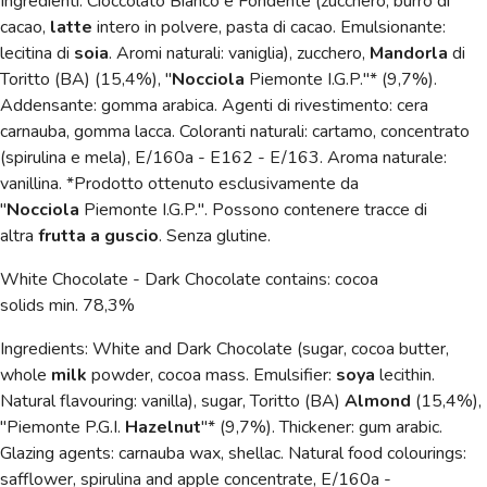
Ingredienti: Cioccolato Bianco e Fondente (zucchero, burro di
cacao,
latte
intero in polvere, pasta di cacao. Emulsionante:
lecitina di
soia
. Aromi naturali: vaniglia), zucchero,
Mandorla
di
Toritto (BA) (15,4%), "
Nocciola
Piemonte I.G.P."* (9,7%).
Addensante: gomma arabica. Agenti di rivestimento: cera
carnauba, gomma lacca. Coloranti naturali
: cartamo, concentrato
(spirulina e mela),
E/160a - E162 - E/163. Aroma naturale:
vanillina. *Prodotto ottenuto esclusivamente da
"
Nocciola
Piemonte I.G.P.". Possono contenere tracce di
altra
frutta a guscio
.
Senza glutine.
White Chocolate - Dark Chocolate contains: cocoa
solids
min.
78,3%
Ingredients: White and Dark Chocolate (sugar, cocoa butter,
whole
milk
powder, cocoa mass. Emulsifier:
soya
lecithin.
Natural flavouring: vanilla), sugar, Toritto (BA)
Almond
(15,4%),
"Piemonte P.G.I.
Hazelnut
"* (9,7%). Thickener: gum arabic.
Glazing agents: carnauba wax, shellac. Natural food colourings:
safflower, spirulina and apple concentrate,
E/160a -