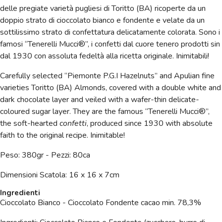
delle pregiate varietà pugliesi di Toritto (BA) ricoperte da un
doppio strato di cioccolato bianco e fondente e velate da un
sottilissimo strato di confettatura delicatamente colorata. Sono i
famosi “Tenerelli Mucci®”, i confetti dal cuore tenero prodotti sin
dal 1930 con assoluta fedeltà alla ricetta originale. Inimitabili!
Carefully selected “Piemonte P.G.I Hazelnuts” and Apulian fine
varieties Toritto (BA) Almonds, covered with a double white and
dark chocolate layer and veiled with a wafer-thin delicate-
coloured sugar layer. They are the famous “Tenerelli Mucci®”,
the soft-hearted
confetti
, produced since 1930 with absolute
faith to the original recipe. Inimitable!
Peso: 380gr -
Pezzi: 80ca
Dimensioni Scatola: 16 x 16 x 7cm
Ingredienti
Cioccolato Bianco - Cioccolato Fondente cacao min. 78,3%