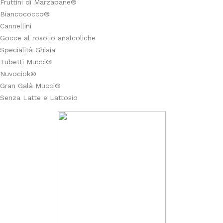
Fruttini di Marzapane®
Biancococco®
Cannellini
Gocce al rosolio analcoliche
Specialità Ghiaia
Tubetti Mucci®
Nuvociok®
Gran Galà Mucci®
Senza Latte e Lattosio