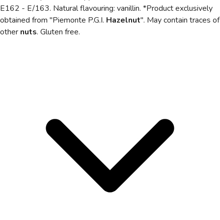
E162 - E/163
. Natural flavouring: vanillin. *Product exclusively
obtained from "Piemonte P.G.I.
Hazelnut
". May contain traces of
other
nuts
.
Gluten free.