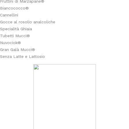
Fruttini di Marzapane®
Biancococco®
Cannellini
Gocce al rosolio analcoliche
Specialità Ghiaia
Tubetti Mucci®
Nuvociok®
Gran Galà Mucci®
Senza Latte e Lattosio