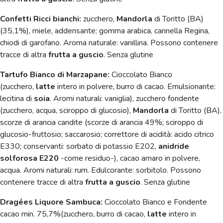
Confetti Ricci bianchi:
zucchero,
Mandorla
di Toritto (BA)
(35,1%), miele, addensante: gomma arabica, cannella Regina,
chiodi di garofano. Aroma naturale: vanillina. Possono contenere
tracce di altra
frutta a guscio
. Senza glutine
Tartufo Bianco di Marzapane:
Cioccolato Bianco
(zucchero,
latte
intero in polvere, burro di cacao. Emulsionante:
lecitina di
soia
. Aromi naturali: vaniglia), zucchero fondente
(zucchero, acqua, sciroppo di glucosio),
Mandorla
di Toritto (BA),
scorze di arancia candite (scorze di arancia 49%; sciroppo di
glucosio-fruttosio; saccarosio; correttore di acidità: acido citrico
E330; conservanti: sorbato di potassio E202,
anidride
solforosa E220
-come residuo-), cacao amaro in polvere,
acqua. Aromi naturali: rum. Edulcorante: sorbitolo.
Possono
contenere tracce di altra
frutta a guscio
. Senza glutine
Dragées Liquore Sambuca:
Cioccolato Bianco e Fondente
cacao min. 75,7%
(zucchero, burro di cacao,
latte
intero in