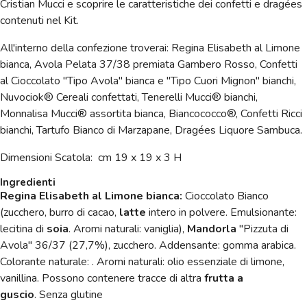
Cristian Mucci e scoprire le caratteristiche dei confetti e dragées
contenuti nel Kit.
All'interno della confezione troverai:
Regina Elisabeth al Limone
bianca, Avola Pelata 37/38 premiata Gambero Rosso, Confetti
al Cioccolato "Tipo Avola" bianca e "Tipo Cuori Mignon" bianchi,
Nuvociok® Cereali confettati, Tenerelli Mucci
® bianchi,
Monnalisa Mucci® assortita bianca, Biancococco®, Confetti Ricci
bianchi, Tartufo Bianco di Marzapane, Dragées Liquore Sambuca.
Dimensioni Scatola: cm 19 x 19 x 3 H
Ingredienti
Regina Elisabeth al Limone bianca:
Cioccolato Bianco
(zucchero, burro di cacao,
latte
intero in polvere. Emulsionante:
lecitina di
soia
. Aromi naturali: vaniglia),
Mandorla
"Pizzuta di
Avola" 36/37 (27,7%), zucchero. Addensante: gomma arabica.
Colorante naturale: . Aromi naturali: olio essenziale di limone,
vanillina. Possono contenere tracce di altra
frutta a
guscio
. Senza glutine