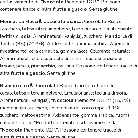
esclusivamente da "
Nocciola
Piemonte I.G.P.". Possono
contenere tracce di altra
frutta a guscio
. Senza glutine
Monnalisa Mucci® assortita bianca:
Cioccolato Bianco
(zucchero,
latte
intero in polvere, burro di cacao. Emulsionante:
lecitina di
soia
. Aromi naturali: vaniglia), zucchero,
Mandorla
di
Toritto (BA) (20,8%). Addensante: gomma arabica. Agenti di
rivestimento: cera carnauba, gomma lacca. Colorante naturale: .
Aromi naturali: olio essenziale di arancia, olio essenziale di
limone, pesca,
pistacchio
, vanillina. Possono contenere tracce di
altra
frutta a guscio
. Senza glutine
Biancococco®:
Cioccolato Bianco (zucchero, burro di
cacao,
latte
intero in polvere. Emulsionante: lecitina di
soia
.
Aromi naturali: vaniglia), "
Nocciola
Piemonte I.G.P."* (15,1%),
mompariglia (zucchero, amido di mais), cocco rapè (9,9%),
zucchero, maltodestrina. Addensante: gomma arabica. Aroma
naturale: cocco. *Prodotto ottenuto esclusivamente da
"
Nocciola
Piemonte I.G.P.". Possono contenere tracce di
altra
frutta a guscio
. Senza glutine