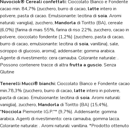
Nuvociok® Cereali confettati:
Cioccolato Bianco e Fondente
cacao min. 84,7% (zucchero, burro di cacao,
latte
intero in
polvere, pasta di cacao. Emulsionante: lecitina di
soia
. Aromi
naturali: vaniglia), zucchero,
Mandorla
di Toritto (BA), cereale
(6,0%) [farina di mais 55%, farina di riso 22%, zucchero, cacao in
polvere, cioccolato fondente (1,2%) (zucchero, pasta di cacao,
burro di cacao, emulsionante: lecitina di
soia
, vanillina), sale,
sciroppo di glucosio, aroma], addensante: gomma arabica.
Agente di rivestimento: cera carnauba. Colorante naturale: .
Possono contenere tracce di altra
frutta a guscio
. Senza
Glutine
Tenerelli Mucci® bianchi:
Cioccolato Bianco e Fondente cacao
min.78,3% (zucchero, burro di cacao,
latte
intero in polvere,
pasta di cacao. Emulsionante: lecitina di
soia
. Aromi naturali:
vaniglia), zucchero,
Mandorla
di Toritto (BA) (15,4%),
"
Nocciola
Piemonte I.G.P."* (9,7%). Addensante: gomma
arabica. Agenti di rivestimento: cera carnauba, gomma lacca.
Colorante naturale: . Aromi naturali: vanillina. *Prodotto ottenuto