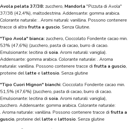
Avola pelata 37/38:
z
ucchero,
Mandorla
"Pizzuta di Avola"
37/38 (42,4%), maltodestrina. Addensante: gomma arabica.
Colorante naturale: .
Aromi naturali: vanillina.
Possono contenere
tracce di altra
frutta a guscio
. Senza Glutine.
"Tipo Avola" bianca:
zucchero, Cioccolato Fondente cacao min.
53% (47,6%) (zucchero, pasta di cacao, burro di cacao.
Emulsionante: lecitina di
soia
. Aromi naturali: vaniglia).
Addensante: gomma arabica. Colorante naturale: . Aroma
naturale: vanillina. Possono contenere tracce di
frutta a guscio
,
proteine del
latte
e
lattosio
. Senza glutine
"Tipo Cuori Mignon" bianchi:
Cioccolato Fondente cacao min.
51,5% (47,6%) (zucchero, pasta di cacao, burro di cacao.
Emulsionante: lecitina di
soia
. Aromi naturali: vaniglia),
zucchero. Addensante: gomma arabica. Colorante naturale:
. Aroma naturale: vanillina. Possono contenere tracce di
frutta a
guscio
, proteine del
latte
e
lattosio
. Senza glutine