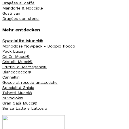
Dragées al caffè
Mandorle & Nocciole
Gusti vari
Dragées con sferici
Mehr entdecken
Specialità Mucci®
Monodose flowpack - Doppio fiocco
Pack Luxury
Cri Cri Mucci®
Cristalli Mucci®
Fruttini di Marzapane®
Biancococco®
Cannellini
Gocce al rosolio analcoliche
Specialità Ghiaia
Tubetti Mucci®
Nuvociok®
Gran Galà Mucci®
Senza Latte e Lattosio