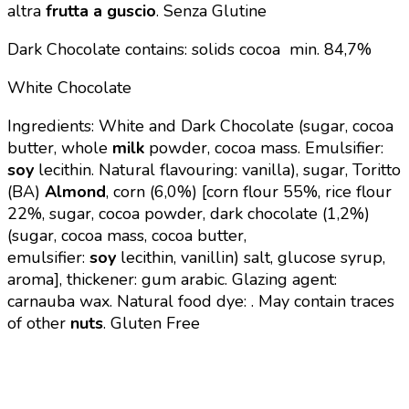
altra
frutta a guscio
.
Senza Glutine
Dark Chocolate contains: solids cocoa min. 84,7%
White Chocolate
Ingredients: White and Dark Chocolate (sugar, cocoa
butter, whole
milk
powder, cocoa mass. Emulsifier:
soy
lecithin. Natural flavouring: vanilla), sugar, Toritto
(BA)
Almond
, corn (6,0%) [corn flour 55%, rice flour
22%, sugar, cocoa powder, dark chocolate (1,2%)
(sugar, cocoa mass, cocoa butter,
emulsifier:
soy
lecithin, vanillin) salt, glucose syrup,
aroma], thickener: gum arabic. Glazing agent:
carnauba wax. Natural food dye: .
May contain traces
of other
nuts
. Gluten Free