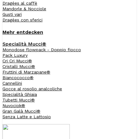
Dragées al caffè
Mandorle & Nocciole
Gusti vari
Dragées con sferici
Mehr entdecken
Specialità Mucci®
Monodose flowpack - Doppio fiocco
Pack Luxury
Cri Cri Mucci®
Cristalli Mucci®
Fruttini di Marzapane®
Biancococco®
Cannellini
Gocce al rosolio analcoliche
Specialità Ghiaia
Tubetti Mucci®
Nuvociok®
Gran Galà Mucci®
Senza Latte e Lattosio