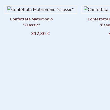
Confettata Matrimonio
Confettata 
"Classic"
"Esse
Aggiungi al carrello
Aggiu
317,30 €