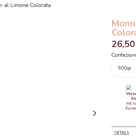
Monna
Color
26,50
Confezion
Vers
St
mit n
Kurie
Details