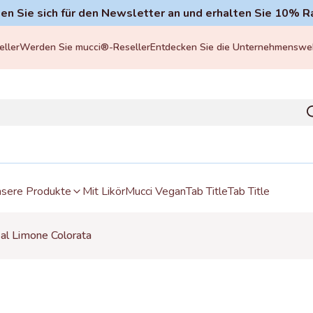
en Sie sich für den Newsletter an und erhalten Sie 10% R
ller
Werden Sie mucci®-Reseller
Entdecken Sie die Unternehmenswe
sere Produkte
Mit Likör
Mucci Vegan
Tab Title
Tab Title
al Limone Colorata