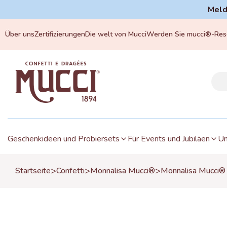
Meld
Über uns
Zertifizierungen
Die welt von Mucci
Werden Sie mucci®-Rese
Geschenkideen und Probiersets
Für Events und Jubiläen
Un
>
>
>
Startseite
Confetti
Monnalisa Mucci®
Monnalisa Mucci® 