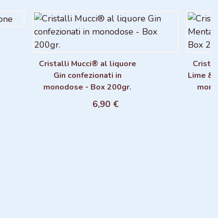
Cristalli Mucci® al liquore
Cristal
Gin confezionati in
Lime & 
Aggiungi al carrello
monodose - Box 200gr.
mono
6,90 €