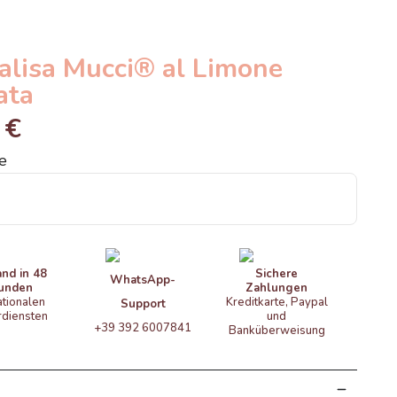
lisa Mucci® al Limone
ata
 €
e
and in 48
Sichere
WhatsApp-
unden
Zahlungen
ationalen
Kreditkarte, Paypal
Support
rdiensten
und
+39 392 6007841
Banküberweisung