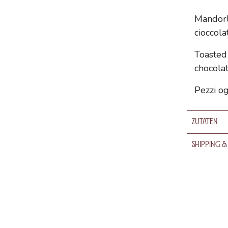
Mandorle
cioccola
Toasted
chocolat
Pezzi o
Zutaten
Shipping &