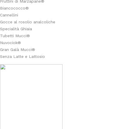
Fruttini di Marzapane®
Biancococco®
Cannellini
Gocce al rosolio analcoliche
Specialità Ghiaia
Tubetti Mucci®
Nuvociok®
Gran Galà Mucci®
Senza Latte e Lattosio