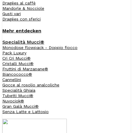
Dragées al caffè
Mandorle & Nocciole
Gusti vari
Dragées con sferici
Mehr entdecken
Specialità Mucci®
Monodose flowpack - Doppio fiocco
Pack Luxury
Cri Cri Mucci®
Cristalli Mucci®
Fruttini di Marzapane®
Biancococco®
Cannellini
Gocce al rosolio analcoliche
Specialità Ghiaia
Tubetti Mucci®
Nuvociok®
Gran Galà Mucci®
Senza Latte e Lattosio