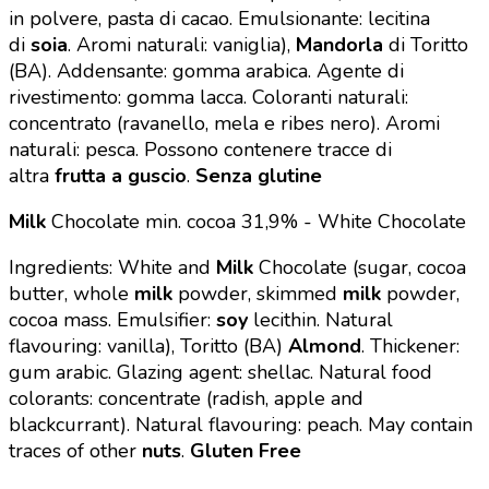
in polvere, pasta di cacao. Emulsionante: lecitina
di
soia
. Aromi naturali: vaniglia),
Mandorla
di Toritto
(BA). Addensante: gomma arabica. Agente di
rivestimento: gomma lacca. Coloranti naturali:
concentrato (ravanello, mela e ribes nero). Aromi
naturali: pesca. Possono contenere tracce di
altra
frutta a guscio
.
Senza glutine
Milk
Chocolate min. cocoa 31,9% - White Chocolate
Ingredients: White and
Milk
Chocolate (sugar, cocoa
butter, whole
milk
powder, skimmed
milk
powder,
cocoa mass. Emulsifier:
soy
lecithin. Natural
flavouring: vanilla), Toritto (BA)
Almond
. Thickener:
gum arabic. Glazing agent: shellac. Natural food
colorants: concentrate (radish, apple and
blackcurrant). Natural flavouring: peach. May contain
traces of other
nuts
.
Gluten Free