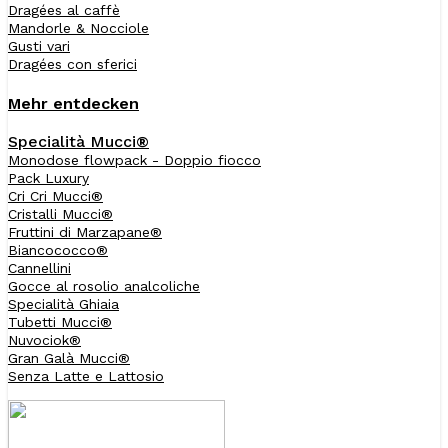
Dragées al caffè
Mandorle & Nocciole
Gusti vari
Dragées con sferici
Mehr entdecken
Specialità Mucci®
Monodose flowpack - Doppio fiocco
Pack Luxury
Cri Cri Mucci®
Cristalli Mucci®
Fruttini di Marzapane®
Biancococco®
Cannellini
Gocce al rosolio analcoliche
Specialità Ghiaia
Tubetti Mucci®
Nuvociok®
Gran Galà Mucci®
Senza Latte e Lattosio