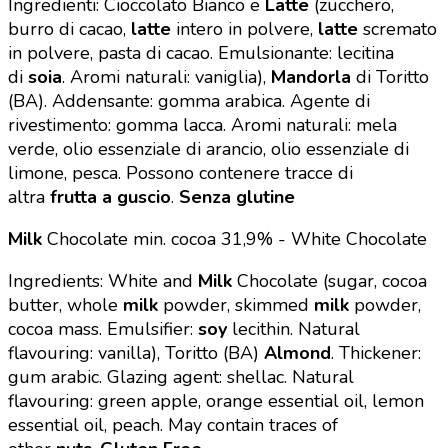
Ingredienti: Cioccolato Bianco e
Latte
(zucchero,
burro di cacao,
latte
intero in polvere,
latte
scremato
in polvere, pasta di cacao. Emulsionante: lecitina
di
soia
. Aromi naturali: vaniglia),
Mandorla
di Toritto
(BA). Addensante: gomma arabica. Agente di
rivestimento: gomma lacca. Aromi naturali: mela
verde, olio essenziale di arancio, olio essenziale di
limone, pesca. Possono contenere tracce di
altra
frutta a guscio
.
Senza glutine
Milk
Chocolate min. cocoa 31,9% - White Chocolate
Ingredients: White and
Milk
Chocolate (sugar, cocoa
butter, whole
milk
powder, skimmed
milk
powder,
cocoa mass. Emulsifier:
soy
lecithin. Natural
flavouring: vanilla), Toritto (BA)
Almond
. Thickener:
gum arabic. Glazing agent: shellac. Natural
flavouring: green apple, orange essential oil, lemon
essential oil, peach. May contain traces of