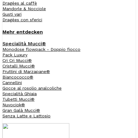
Dragées al caffè
Mandorle & Nocciole
Gusti vari
Dragées con sferici
Mehr entdecken
Specialità Mucci®
Monodose flowpack - Doppio fiocco
Pack Luxury
Cri Cri Mucci®
Cristalli Mucci®
Fruttini di Marzapane®
Biancococco®
Cannellini
Gocce al rosolio analcoliche
Specialità Ghiaia
Tubetti Mucci®
Nuvociok®
Gran Galà Mucci®
Senza Latte e Lattosio