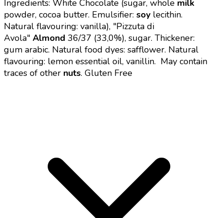
Ingredients: White Chocolate (sugar, whole
milk
powder, cocoa butter. Emulsifier:
soy
lecithin.
Natural flavouring: vanilla),
"Pizzuta di
Avola"
Almond
36/37
(33,0%), sugar. Thickener:
gum arabic. Natural food dyes: safflower.
Natural
flavouring: lemon essential oil, vanillin.
May contain
traces of other
nuts
.
Gluten Free