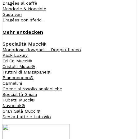
Dragées al caffè
Mandorle & Nocciole
Gusti vari
Dragées con sferici
Mehr entdecken
Specialità Mucci®
Monodose flowpack - Doppio fiocco
Pack Luxury
Cri Cri Mucci®
Cristalli Mucci®
Fruttini di Marzapane®
Biancococco®
Cannellini
Gocce al rosolio analcoliche
Specialità Ghiaia
Tubetti Mucci®
Nuvociok®
Gran Galà Mucci®
Senza Latte e Lattosio