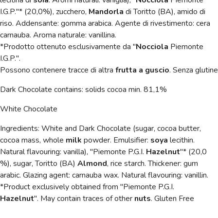
I.G.P."* (20,0%), zucchero,
Mandorla
di Toritto (BA), amido di
riso. Addensante: gomma arabica. Agente di rivestimento: cera
carnauba. Aroma naturale: vanillina.
*Prodotto ottenuto esclusivamente da "
Nocciola
Piemonte
I.G.P.".
Possono contenere tracce di altra
frutta a guscio
. Senza glutine
Dark Chocolate contains: solids cocoa min. 81,1%
White Chocolate
Ingredients: White and Dark Chocolate (sugar, cocoa butter,
cocoa mass, whole
milk
powder. Emulsifier:
soya
lecithin.
Natural flavouring: vanilla), "Piemonte P.G.I.
Hazelnut
"* (20,0
%), sugar, Toritto (BA)
Almond
, rice starch
. Thickener: gum
arabic. Glazing agent: carnauba wax. Natural flavouring: vanillin.
*Product exclusively obtained from "Piemonte P.G.I.
Hazelnut
".
May contain traces of other
nuts
. Gluten Free