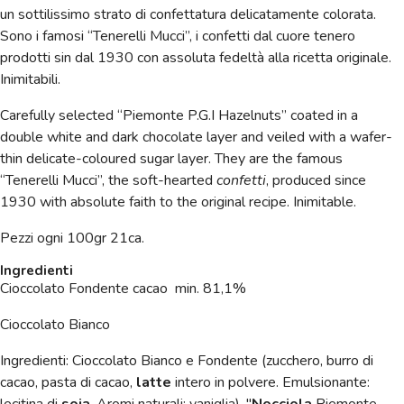
un sottilissimo strato di confettatura delicatamente colorata.
Sono i famosi “Tenerelli Mucci”, i confetti dal cuore tenero
prodotti sin dal 1930 con assoluta fedeltà alla ricetta originale.
Inimitabili.
Carefully selected “Piemonte P.G.I Hazelnuts” coated in a
double white and dark chocolate layer and veiled with a wafer-
thin delicate-coloured sugar layer. They are the famous
“Tenerelli Mucci”, the soft-hearted
confetti
, produced since
1930 with absolute faith to the original recipe. Inimitable.
Pezzi ogni 100gr 21ca.
Ingredienti
Cioccolato Fondente cacao min. 81,1%
Cioccolato Bianco
Ingredienti: Cioccolato Bianco e Fondente (zucchero, burro di
cacao, pasta di cacao,
latte
intero in polvere. Emulsionante:
lecitina di
soia
. Aromi naturali: vaniglia), "
Nocciola
Piemonte