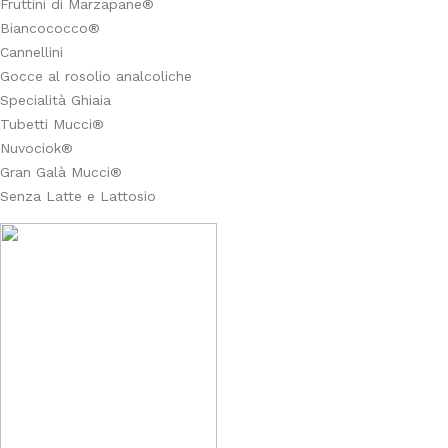
Fruttini di Marzapane®
Biancococco®
Cannellini
Gocce al rosolio analcoliche
Specialità Ghiaia
Tubetti Mucci®
Nuvociok®
Gran Galà Mucci®
Senza Latte e Lattosio