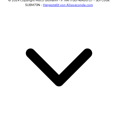
© 2024 Copyright Mucci Giovanni - P. IVA IT00746430727 - SDI Code:
SUBM70N -
Hergestellt von Allaseconda.com