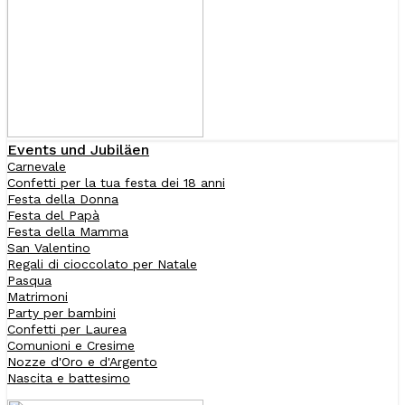
Events und Jubiläen
Carnevale
Confetti per la tua festa dei 18 anni
Festa della Donna
Festa del Papà
Festa della Mamma
San Valentino
Regali di cioccolato per Natale
Pasqua
Matrimoni
Party per bambini
Confetti per Laurea
Comunioni e Cresime
Nozze d'Oro e d'Argento
Nascita e battesimo