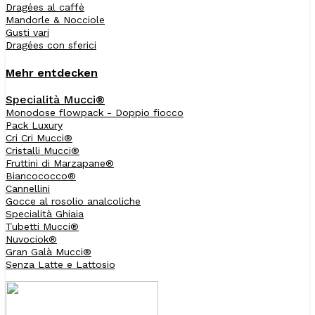
Dragées al caffè
Mandorle & Nocciole
Gusti vari
Dragées con sferici
Mehr entdecken
Specialità Mucci®
Monodose flowpack - Doppio fiocco
Pack Luxury
Cri Cri Mucci®
Cristalli Mucci®
Fruttini di Marzapane®
Biancococco®
Cannellini
Gocce al rosolio analcoliche
Specialità Ghiaia
Tubetti Mucci®
Nuvociok®
Gran Galà Mucci®
Senza Latte e Lattosio